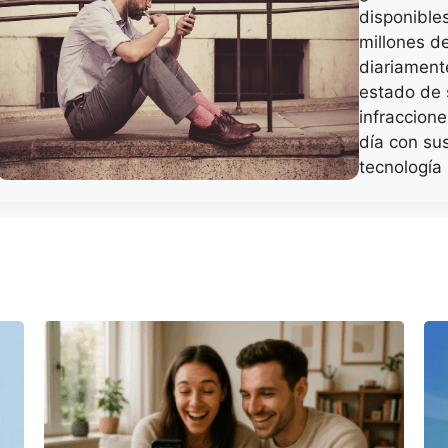
disponibles
millones d
diariamente
estado de 
infraccion
día con su
tecnologí