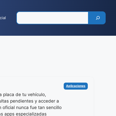
Pesquisar
cial
Categorías
Aplicaciones
a placa de tu vehículo,
multas pendientes y acceder a
 oficial nunca fue tan sencillo
las apps especializadas