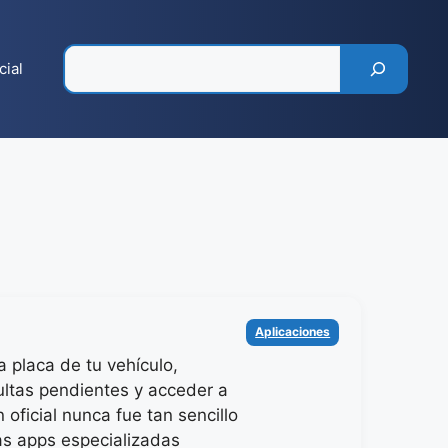
Pesquisar
cial
Categorías
Aplicaciones
a placa de tu vehículo,
multas pendientes y acceder a
 oficial nunca fue tan sencillo
las apps especializadas