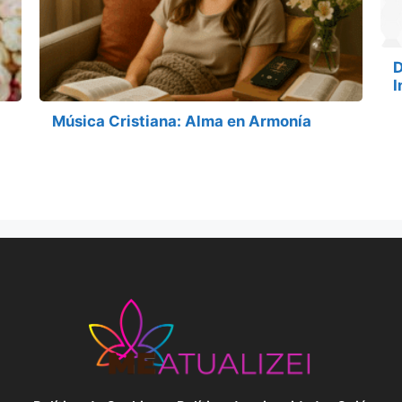
D
I
Música Cristiana: Alma en Armonía