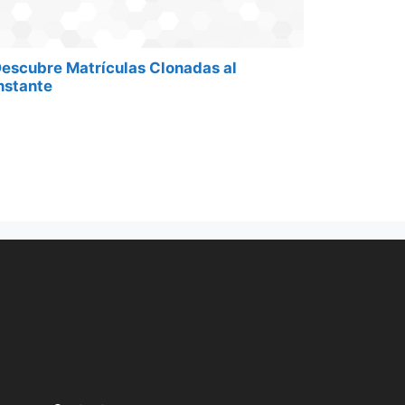
escubre Matrículas Clonadas al
nstante