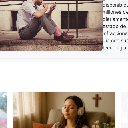
disponibles
millones d
diariamente
estado de 
infraccion
día con su
tecnologí