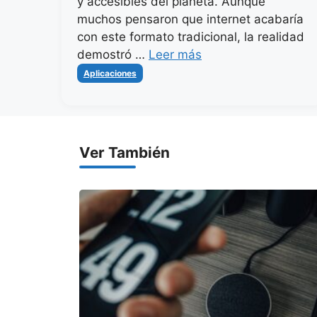
y accesibles del planeta. Aunque
muchos pensaron que internet acabaría
con este formato tradicional, la realidad
demostró …
Leer más
Categorías
Aplicaciones
Ver También