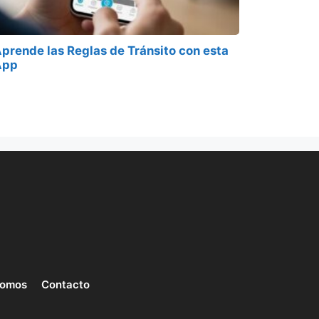
prende las Reglas de Tránsito con esta
App
somos
Contacto