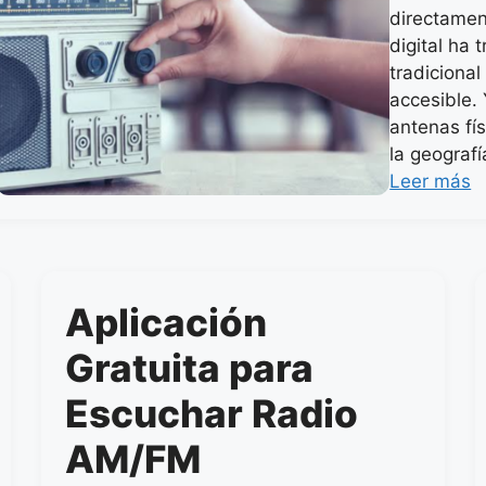
directamen
digital ha 
tradicional
accesible
antenas fí
la geograf
Leer más
Aplicación
Gratuita para
Escuchar Radio
AM/FM