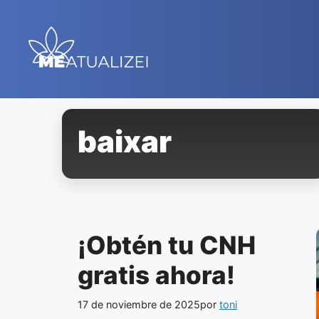
Saltar
al
contenido
baixar
¡Obtén tu CNH
gratis ahora!
17 de noviembre de 2025
por
toni