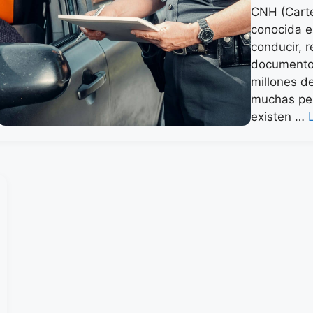
CNH (Carte
conocida e
conducir, 
documento
millones d
muchas pe
existen …