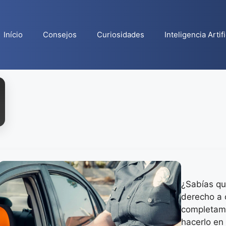
Início
Consejos
Curiosidades
Inteligencia Artifi
¿Sabías que
derecho a 
completam
hacerlo en