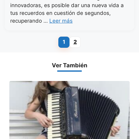
innovadoras, es posible dar una nueva vida a
tus recuerdos en cuestión de segundos,
recuperando …
Leer más
1
2
Página
Página
Ver También