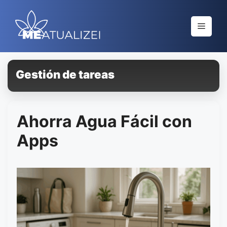
Saltar
al
Menú
contenido
Gestión de tareas
Ahorra Agua Fácil con
Apps