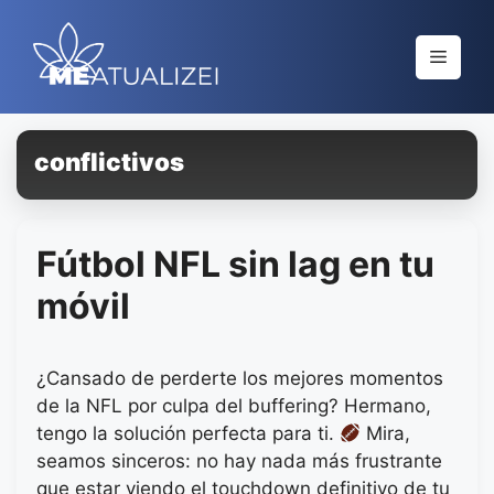
Saltar
al
Menú
contenido
conflictivos
Fútbol NFL sin lag en tu
móvil
¿Cansado de perderte los mejores momentos
de la NFL por culpa del buffering? Hermano,
tengo la solución perfecta para ti.
Mira,
seamos sinceros: no hay nada más frustrante
que estar viendo el touchdown definitivo de tu