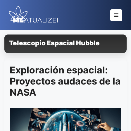
Saltar
al
Menú
contenido
Telescopio Espacial Hubble
Exploración espacial:
Proyectos audaces de la
NASA