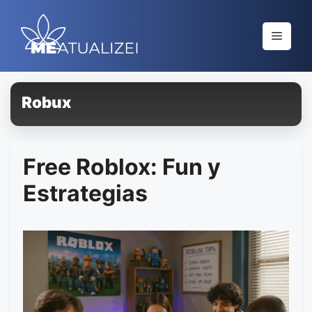
Saltar
al
Menú
contenido
Robux
Free Roblox: Fun y
Estrategias