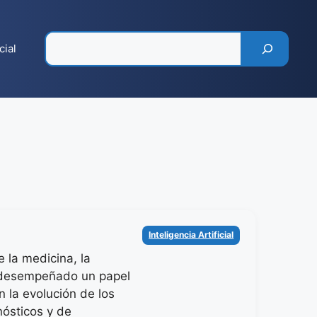
Pesquisar
cial
Categorías
Inteligencia Artificial
 la medicina, la
 desempeñado un papel
 la evolución de los
ósticos y de