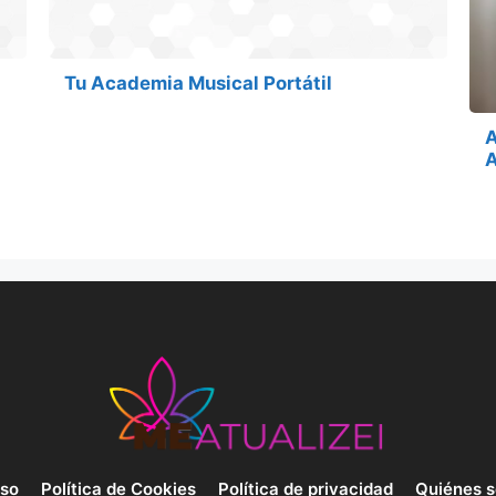
Tu Academia Musical Portátil
A
A
uso
Política de Cookies
Política de privacidad
Quiénes 