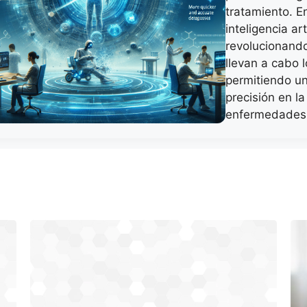
tratamiento. En
inteligencia art
revolucionando
llevan a cabo 
permitiendo u
precisión en la
enfermedades