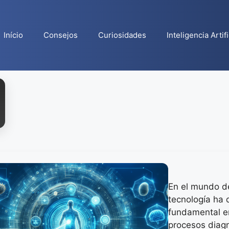
Início
Consejos
Curiosidades
Inteligencia Artifi
En el mundo de
tecnología ha
fundamental en
procesos diagn