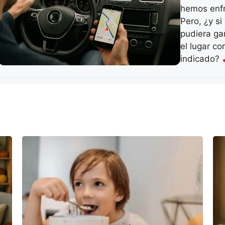
hemos enf
Pero, ¿y si
pudiera ga
el lugar c
indicado?