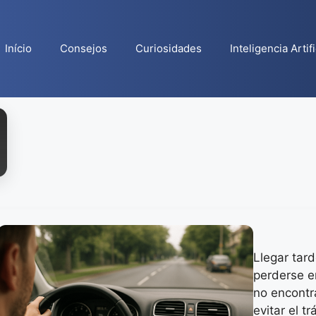
Início
Consejos
Curiosidades
Inteligencia Artifi
Llegar tar
perderse e
no encontra
evitar el t