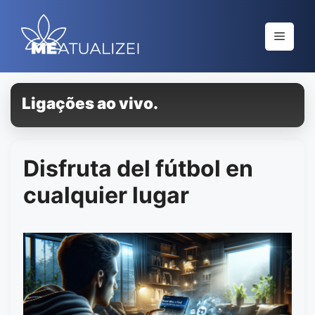
Saltar
al
Menú
contenido
Ligações ao vivo.
Disfruta del fútbol en
cualquier lugar