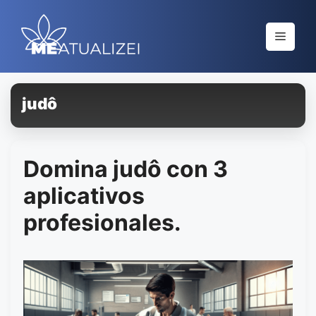
Saltar
al
Menú
contenido
judô
Domina judô con 3
aplicativos
profesionales.