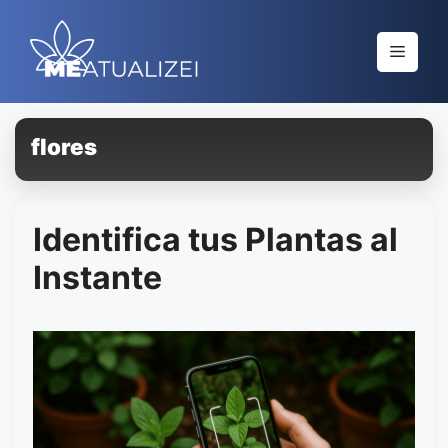
Saltar
al
Menú
contenido
flores
Identifica tus Plantas al
Instante