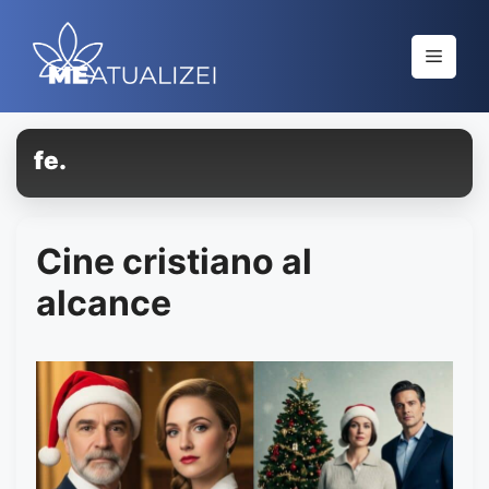
Saltar
al
Menú
contenido
fe.
Cine cristiano al
alcance