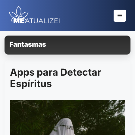
Saltar
al
Menú
contenido
Fantasmas
Apps para Detectar
Espíritus