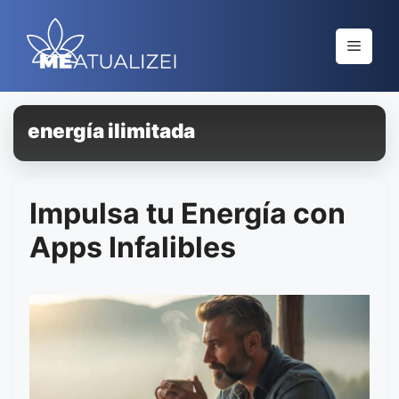
Saltar
al
Menú
contenido
energía ilimitada
Impulsa tu Energía con
Apps Infalibles