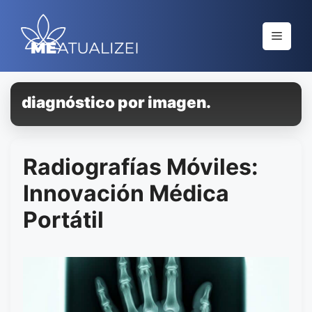
Saltar
al
Menú
contenido
diagnóstico por imagen.
Radiografías Móviles:
Innovación Médica
Portátil