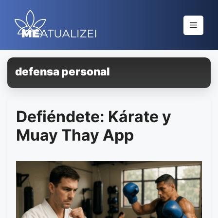
Saltar
al
Menú
contenido
defensa personal
Defiéndete: Kárate y
Muay Thay App