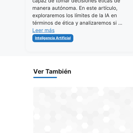
capaz de tomar decisiones éticas de
manera autónoma. En este artículo,
exploraremos los límites de la IA en
términos de ética y analizaremos si …
Leer más
Categorías
Inteligencia Artificial
Ver También