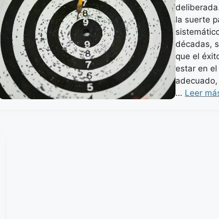
deliberada
la suerte 
sistemátic
décadas, s
que el éxit
estar en e
adecuado, 
…
Leer má