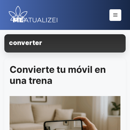
Saltar
al
Menú
contenido
converter
Convierte tu móvil en
una trena