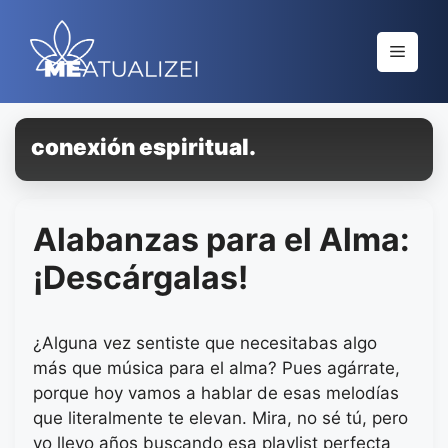
Saltar
al
Menú
contenido
conexión espiritual.
Alabanzas para el Alma:
¡Descárgalas!
¿Alguna vez sentiste que necesitabas algo
más que música para el alma? Pues agárrate,
porque hoy vamos a hablar de esas melodías
que literalmente te elevan. Mira, no sé tú, pero
yo llevo años buscando esa playlist perfecta