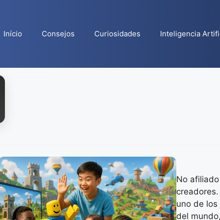
Início
Consejos
Curiosidades
Inteligencia Artifi
No afiliado
creadores.
uno de los
del mundo,