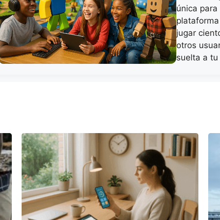
única para
plataforma
jugar cien
otros usua
suelta a t