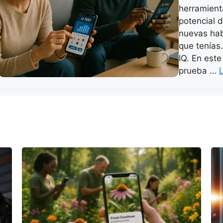
herramienta
potencial 
nuevas hab
que tenías
IQ. En este
prueba …