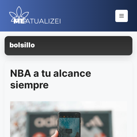
Saltar
al
Menú
contenido
bolsillo
NBA a tu alcance
siempre