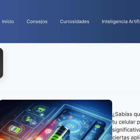
Início
Consejos
Curiosidades
Inteligencia Artifi
¿Sabías qu
tu celular
significat
ciertas ap