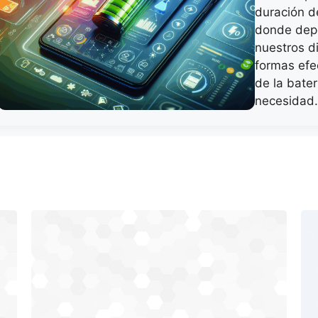
duración d
donde dep
nuestros d
formas efec
de la bate
necesidad