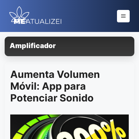
Saltar
al
Menú
contenido
Amplificador
Aumenta Volumen
Móvil: App para
Potenciar Sonido