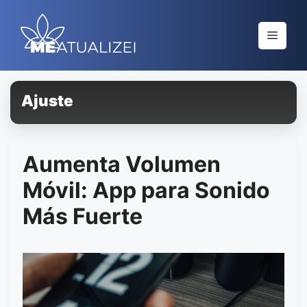
Saltar
al
Menú
contenido
Ajuste
Aumenta Volumen
Móvil: App para Sonido
Más Fuerte