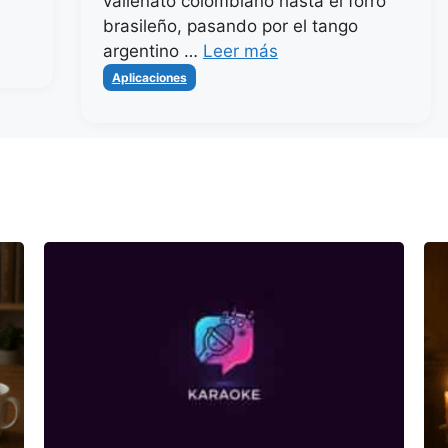
vallenato colombiano hasta el forró
brasileño, pasando por el tango
argentino …
Leer más
Categorías
Aplicaciones