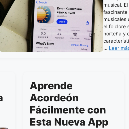
musical. E
fascinante
musicales 
el folclore
norteña y e
caracterís
…
Leer má
Aprende
a
Acordeón
Fácilmente con
Esta Nueva App