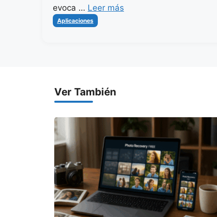
evoca …
Leer más
Categorías
Aplicaciones
Ver También