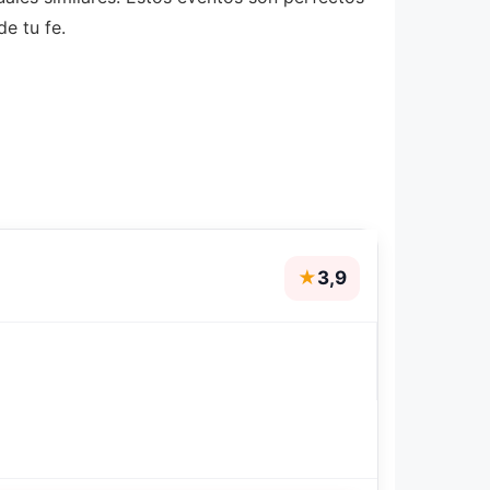
e tu fe.
★
3,9