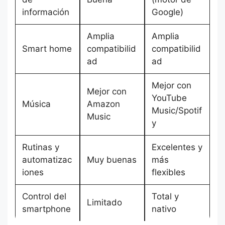
información
Google)
Amplia
Amplia
Smart home
compatibilid
compatibilid
ad
ad
Mejor con
Mejor con
YouTube
Música
Amazon
Music/Spotif
Music
y
Rutinas y
Excelentes y
automatizac
Muy buenas
más
iones
flexibles
Control del
Total y
Limitado
smartphone
nativo