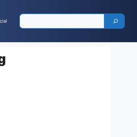
Pesquisar
cial
g