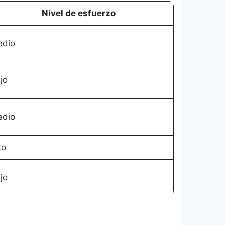
Nivel de esfuerzo
dio
jo
dio
to
jo